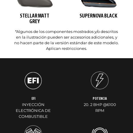
STELLAR MATT
SUPERNOVA BLACK
GREY
*Algunos de los componentes mostrados y/o descritos
en la ilustración pueden ser accesorios adicionales, y
no hacen parte de la versión estándar de este modelo.
Aplican restricciones.
EFI
POTENCIA
INYECCIÓN
20. 2 BHP @6100
ELECTRÓNICA DE
RPM
COMBUSTIBLE