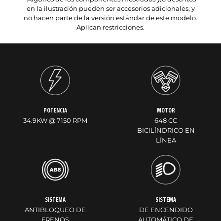
en la ilustración pueden ser accesorios adicionales, y
no hacen parte de la versión estándar de este modelo.
Aplican restricciones.
POTENCIA
MOTOR
34.9KW @ 7150 RPM
648 CC
BICILÍNDRICO EN
LÍNEA
SISTEMA
SISTEMA
ANTIBLOQUEO DE
DE ENCENDIDO
FRENOS
AUTOMÁTICO DE