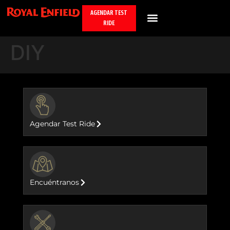
AGENDAR TEST
RIDE
DIY
BUTTON
Agendar Test Ride
BUTTON
Encuéntranos
BUTTON